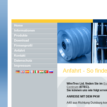
Home
Informationen
Produkte
Download
Firmenprofil
Anfahrt
Kontakt
Datenschutz
Impressum
Anfahrt - So finde
WireTrex Ltd. finden Sie im
Es
Centrum
(ETEC).
Sie können uns wie folgt erre
ANREISE MIT DEM PKW
A40 aus Richtung Duisburg 