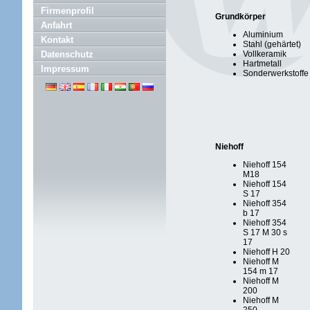
Firmenprofil
Grundkörper
Anfahrt
Aluminium
Kontakt
Stahl (gehärtet)
Datenschutz
Vollkeramik
Hartmetall
Impressum
Sonderwerkstoffe
Niehoff
Niehoff 154
M18
Niehoff 154
S 17
Niehoff 354
b 17
Niehoff 354
S 17 M 30 s
17
Niehoff H 20
Niehoff M
154 m 17
Niehoff M
200
Niehoff M