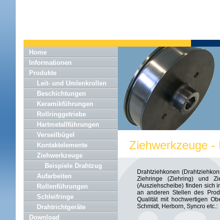
Home
Informationen
Produkte
Leit- und Umlenkrollen
Beschichtungen
Keramikführungen
Rollringgetriebe
Hartmetallführungen
Verseilbügel
Ziehwerkzeuge - 
Kontaktelemente
Ziehwerkzeuge
Beispiele Drahtzug
Drahtziehkonen (Drahtziehkonu
Aufarbeiten
Ziehringe (Ziehring) und Z
(Ausziehscheibe) finden sich 
Rollenführungen
an anderen Stellen des Produ
Schleifringe
Qualität mit hochwertigen Ob
Schmidt, Herborn, Syncro etc.:
Drahtrichtgeräte
Download