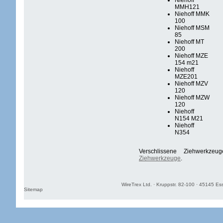
Niehoff
MMH121
Niehoff MMK
100
Niehoff MSM
85
Niehoff MT
200
Niehoff MZE
154 m21
Niehoff
MZE201
Niehoff MZV
120
Niehoff MZW
120
Niehoff
N154 M21
Niehoff
N354
Verschlissene Ziehwerkze
Ziehwerkzeuge
.
WireTrex Ltd. · Kruppstr. 82-100 · 45145 Es
Sitemap